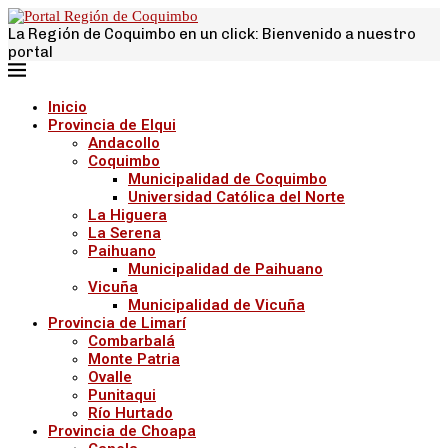
La Región de Coquimbo en un click: Bienvenido a nuestro
portal
Inicio
Provincia de Elqui
Andacollo
Coquimbo
Municipalidad de Coquimbo
Universidad Católica del Norte
La Higuera
La Serena
Paihuano
Municipalidad de Paihuano
Vicuña
Municipalidad de Vicuña
Provincia de Limarí
Combarbalá
Monte Patria
Ovalle
Punitaqui
Río Hurtado
Provincia de Choapa