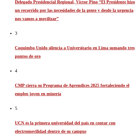
Delegado Presidencial Regional, Víctor Pino “El Presidente hizo
un recorrido por las necesidades de la gente y desde la urgencia
nos vamos a movilizar”
3
Coquimbo Unido silencia a Universitario en Lima sumando tres
puntos de oro
4
CMP cierra su Programa de Aprendices 2025 fortaleciendo el
empleo joven en minería
5
UCN es la primera universidad del país en contar con
electromovilidad dentro de su campus