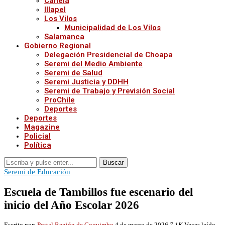
Canela
Illapel
Los Vilos
Municipalidad de Los Vilos
Salamanca
Gobierno Regional
Delegación Presidencial de Choapa
Seremi del Medio Ambiente
Seremi de Salud
Seremi Justicia y DDHH
Seremi de Trabajo y Previsión Social
ProChile
Deportes
Deportes
Magazine
Policial
Política
Buscar
Seremi de Educación
Escuela de Tambillos fue escenario del
inicio del Año Escolar 2026
Escrito por:
Portal Región de Coquimbo
4 de marzo de 2026
7,1K
Veces leído