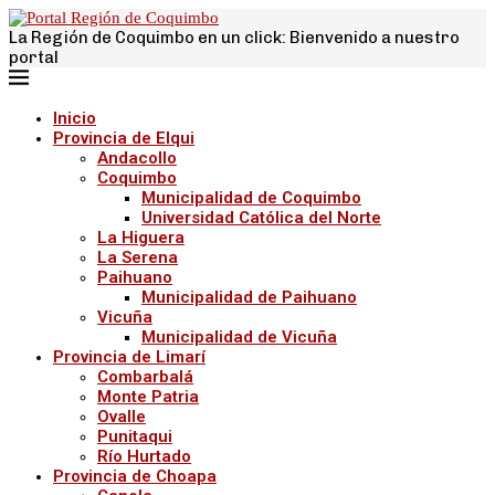
La Región de Coquimbo en un click: Bienvenido a nuestro
portal
Inicio
Provincia de Elqui
Andacollo
Coquimbo
Municipalidad de Coquimbo
Universidad Católica del Norte
La Higuera
La Serena
Paihuano
Municipalidad de Paihuano
Vicuña
Municipalidad de Vicuña
Provincia de Limarí
Combarbalá
Monte Patria
Ovalle
Punitaqui
Río Hurtado
Provincia de Choapa