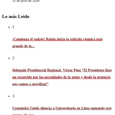
31 de julio de 2026
Lo más Leído
1
¡Comienza el rodaje! Rubin inicia la película cósmica más
grande de la...
2
Delegado Presidencial Regional, Víctor Pino “El Presidente hizo
un recorrido por las necesidades de la gente y desde la urgencia
nos vamos a movilizar”
3
Coquimbo Unido silencia a Universitario en Lima sumando tres