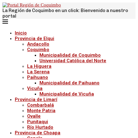
La Región de Coquimbo en un click: Bienvenido a nuestro
portal
Inicio
Provincia de Elqui
Andacollo
Coquimbo
Municipalidad de Coquimbo
Universidad Católica del Norte
La Higuera
La Serena
Paihuano
Municipalidad de Paihuano
Vicuña
Municipalidad de Vicuña
Provincia de Limarí
Combarbalá
Monte Patria
Ovalle
Punitaqui
Río Hurtado
Provincia de Choapa