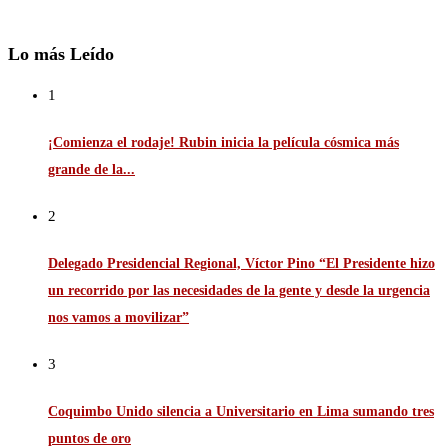
Lo más Leído
1
¡Comienza el rodaje! Rubin inicia la película cósmica más
grande de la...
2
Delegado Presidencial Regional, Víctor Pino “El Presidente hizo
un recorrido por las necesidades de la gente y desde la urgencia
nos vamos a movilizar”
3
Coquimbo Unido silencia a Universitario en Lima sumando tres
puntos de oro