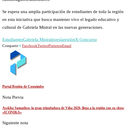
Se espera una amplia participación de estudiantes de toda la región
en esta iniciativa que busca mantener vivo el legado educativo y
cultural de Gabriela Mistral en las nuevas generaciones.
Estudiantes
Gabriela Mistral
poesía
región
X Concurso
Compartir
0
Facebook
Twitter
Pinterest
Email
Portal Región de Coquimbo
Nota Previa
Asskha Sumathra, la gran triunfadora de Viña 2026, llega a la región con su show
«ICONIKA»
Siguiente nota