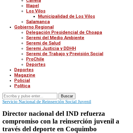
Canela
Illapel
Los Vilos
Municipalidad de Los Vilos
Salamanca
Gobierno Regional
Delegación Presidencial de Choapa
Seremi del Medio Ambiente
Seremi de Salud
Seremi Justicia y DDHH
Seremi de Trabajo y Previsión Social
ProChile
Deportes
Deportes
Magazine
Policial
Política
Buscar
Servicio Nacional de Reinserción Social Juvenil
Director nacional del IND refuerza
compromiso con la reinserción juvenil a
través del deporte en Coquimbo