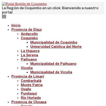
La Región de Coquimbo en un click: Bienvenido a nuestro
portal
Inicio
Provincia de Elqui
Andacollo
Coquimbo
Municipalidad de Coquimbo
Universidad Católica del Norte
La Higuera
La Serena
Paihuano
Municipalidad de Paihuano
Vicuña
Municipalidad de Vicuña
Provincia de Limarí
Combarbalá
Monte Patria
Ovalle
Punitaqui
Río Hurtado
Provincia de Choapa