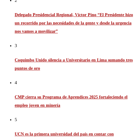
2
Delegado Presidencial Regional, Víctor Pino “El Presidente hizo
un recorrido por las necesidades de la gente y desde la urgencia
nos vamos a movilizar”
3
Coquimbo Unido silencia a Universitario en Lima sumando tres
puntos de oro
4
CMP cierra su Programa de Aprendices 2025 fortaleciendo el
empleo joven en minería
5
UCN es la primera universidad del país en contar con