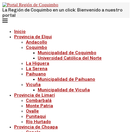
La Región de Coquimbo en un click: Bienvenido a nuestro
portal
Inicio
Provincia de Elqui
Andacollo
Coquimbo
Municipalidad de Coquimbo
Universidad Católica del Norte
La Higuera
La Serena
Paihuano
Municipalidad de Paihuano
Vicuña
Municipalidad de Vicuña
Provincia de Limarí
Combarbalá
Monte Patria
Ovalle
Punitaqui
Río Hurtado
Provincia de Choapa