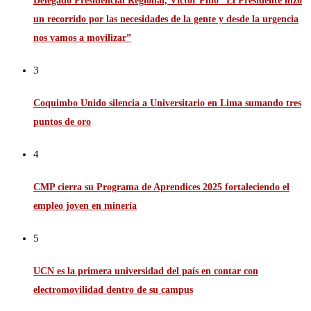
Delegado Presidencial Regional, Víctor Pino “El Presidente hizo
un recorrido por las necesidades de la gente y desde la urgencia
nos vamos a movilizar”
3
Coquimbo Unido silencia a Universitario en Lima sumando tres
puntos de oro
4
CMP cierra su Programa de Aprendices 2025 fortaleciendo el
empleo joven en minería
5
UCN es la primera universidad del país en contar con
electromovilidad dentro de su campus