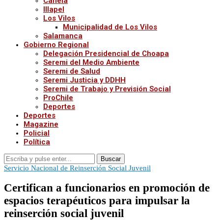
Canela
Illapel
Los Vilos
Municipalidad de Los Vilos
Salamanca
Gobierno Regional
Delegación Presidencial de Choapa
Seremi del Medio Ambiente
Seremi de Salud
Seremi Justicia y DDHH
Seremi de Trabajo y Previsión Social
ProChile
Deportes
Deportes
Magazine
Policial
Política
Buscar
Servicio Nacional de Reinserción Social Juvenil
Certifican a funcionarios en promoción de
espacios terapéuticos para impulsar la
reinserción social juvenil