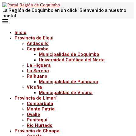
La Región de Coquimbo en un click: Bienvenido a nuestro
portal
Inicio
Provincia de Elqui
Andacollo
Coquimbo
Municipalidad de Coquimbo
Universidad Católica del Norte
La Higuera
La Serena
Paihuano
Municipalidad de Paihuano
Vicuña
Municipalidad de Vicuña
Provincia de Limarí
Combarbalá
Monte Patria
Ovalle
Punitaqui
Río Hurtado
Provincia de Choapa