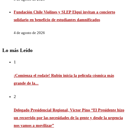
Fundación Chile Violines y SLEP Elqui invitan a concierto
solidario en beneficio de estudiantes damnificados
4 de agosto de 2026
Lo más Leído
1
¡Comienza el rodaje! Rubin inicia la película cósmica más
grande de la...
2
Delegado Presidencial Regional, Víctor Pino “El Presidente hizo
un recorrido por las necesidades de la gente y desde la urgencia
nos vamos a movilizar”