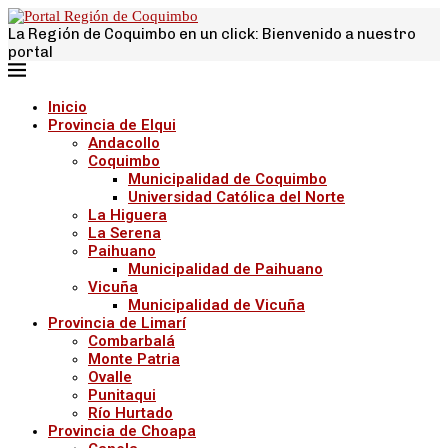
La Región de Coquimbo en un click: Bienvenido a nuestro
portal
Inicio
Provincia de Elqui
Andacollo
Coquimbo
Municipalidad de Coquimbo
Universidad Católica del Norte
La Higuera
La Serena
Paihuano
Municipalidad de Paihuano
Vicuña
Municipalidad de Vicuña
Provincia de Limarí
Combarbalá
Monte Patria
Ovalle
Punitaqui
Río Hurtado
Provincia de Choapa