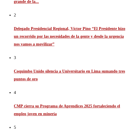
grande de la...
2
Delegado Presidencial Regional, Víctor Pino “El Presidente hizo
un recorrido por las necesidades de la gente y desde la urgencia
nos vamos a movilizar”
3
Coquimbo Unido silencia a Universitario en Lima sumando tres
puntos de oro
4
CMP cierra su Programa de Aprendices 2025 fortaleciendo el
empleo joven en minería
5