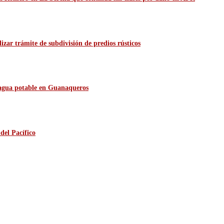
zar trámite de subdivisión de predios rústicos
e agua potable en Guanaqueros
del Pacífico