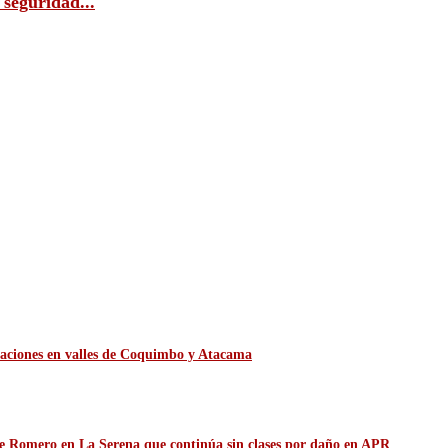
 seguridad...
itaciones en valles de Coquimbo y Atacama
de Romero en La Serena que continúa sin clases por daño en APR