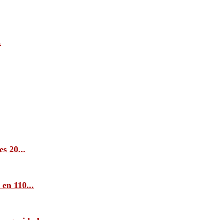
.
s 20...
en 110...