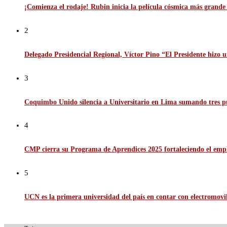
¡Comienza el rodaje! Rubin inicia la película cósmica más grande d
2
Delegado Presidencial Regional, Víctor Pino “El Presidente hizo u
3
Coquimbo Unido silencia a Universitario en Lima sumando tres p
4
CMP cierra su Programa de Aprendices 2025 fortaleciendo el emp
5
UCN es la primera universidad del país en contar con electromov