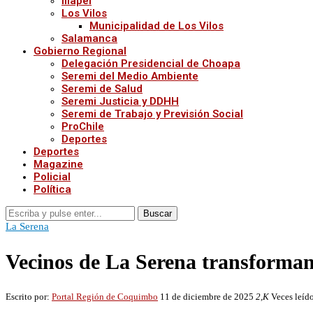
Illapel
Los Vilos
Municipalidad de Los Vilos
Salamanca
Gobierno Regional
Delegación Presidencial de Choapa
Seremi del Medio Ambiente
Seremi de Salud
Seremi Justicia y DDHH
Seremi de Trabajo y Previsión Social
ProChile
Deportes
Deportes
Magazine
Policial
Política
Buscar
La Serena
Vecinos de La Serena transforman 
Escrito por:
Portal Región de Coquimbo
11 de diciembre de 2025
2,K
Veces leíd