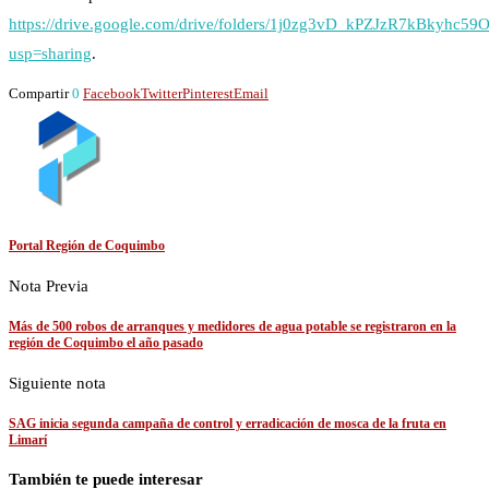
https://drive.google.com/drive/folders/1j0zg3vD_kPZJzR7kBkyhc
usp=sharing
.
Compartir
0
Facebook
Twitter
Pinterest
Email
Portal Región de Coquimbo
Nota Previa
Más de 500 robos de arranques y medidores de agua potable se registraron en la
región de Coquimbo el año pasado
Siguiente nota
SAG inicia segunda campaña de control y erradicación de mosca de la fruta en
Limarí
También te puede interesar