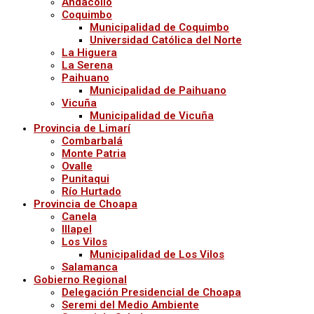
Andacollo
Coquimbo
Municipalidad de Coquimbo
Universidad Católica del Norte
La Higuera
La Serena
Paihuano
Municipalidad de Paihuano
Vicuña
Municipalidad de Vicuña
Provincia de Limarí
Combarbalá
Monte Patria
Ovalle
Punitaqui
Río Hurtado
Provincia de Choapa
Canela
Illapel
Los Vilos
Municipalidad de Los Vilos
Salamanca
Gobierno Regional
Delegación Presidencial de Choapa
Seremi del Medio Ambiente