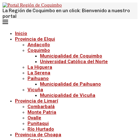
La Región de Coquimbo en un click: Bienvenido a nuestro
portal
Inicio
Provincia de Elqui
Andacollo
Coquimbo
Municipalidad de Coquimbo
Universidad Católica del Norte
La Higuera
La Serena
Paihuano
Municipalidad de Paihuano
Vicuña
Municipalidad de Vicuña
Provincia de Limarí
Combarbalá
Monte Patria
Ovalle
Punitaqui
Río Hurtado
Provincia de Choapa