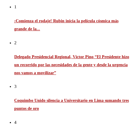
1
¡Comienza el rodaje! Rubin inicia la película cósmica más
grande de la...
2
Delegado Presidencial Regional, Víctor Pino “El Presidente hizo
un recorrido por las necesidades de la gente y desde la urgencia
nos vamos a movilizar”
3
Coquimbo Unido silencia a Universitario en Lima sumando tres
puntos de oro
4