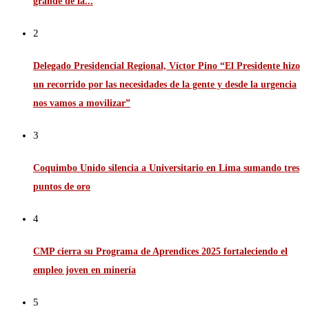
grande de la...
2
Delegado Presidencial Regional, Víctor Pino “El Presidente hizo
un recorrido por las necesidades de la gente y desde la urgencia
nos vamos a movilizar”
3
Coquimbo Unido silencia a Universitario en Lima sumando tres
puntos de oro
4
CMP cierra su Programa de Aprendices 2025 fortaleciendo el
empleo joven en minería
5