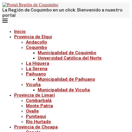
La Región de Coquimbo en un click: Bienvenido a nuestro
portal
Inicio
Provincia de Elqui
Andacollo
Coquimbo
Municipalidad de Coquimbo
Universidad Católica del Norte
La Higuera
La Serena
Paihuano
Municipalidad de Paihuano
Vicuña
Municipalidad de Vicuña
Provincia de Limarí
Combarbalá
Monte Patria
Ovalle
Punitaqui
Río Hurtado
Provincia de Choapa