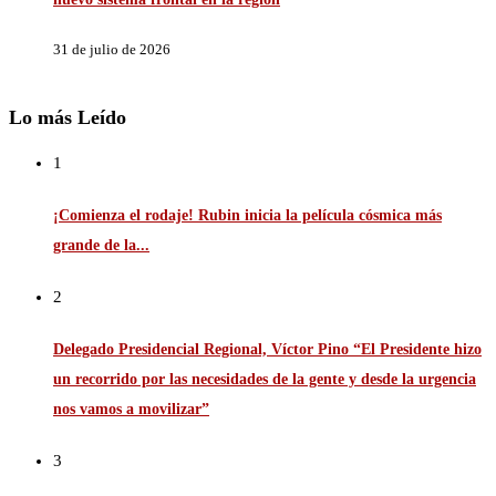
31 de julio de 2026
Lo más Leído
1
¡Comienza el rodaje! Rubin inicia la película cósmica más
grande de la...
2
Delegado Presidencial Regional, Víctor Pino “El Presidente hizo
un recorrido por las necesidades de la gente y desde la urgencia
nos vamos a movilizar”
3