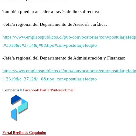
También pueden acceder a través de links directos:
-Jefa/a regional del Departamento de Asesoría Jurídica:
https://www.empleospublicos.cl/pub/convocatorias/convpostularjefed
i=3318&c=3714&j=0&tipo=convpostularjefedpto
-Jefe/a regional del Departamento de Administración y Finanzas:
https://www.empleospublicos.cl/pub/convocatorias/convpostularjefed
i=3319&c=3712&j=0&tipo=convpostularjefedpto
Compartir
0
Facebook
Twitter
Pinterest
Email
Portal Región de Coquimbo