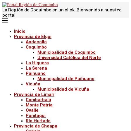
La Región de Coquimbo en un click: Bienvenido a nuestro
portal
Inicio
Provincia de Elqui
Andacollo
Coquimbo
Municipalidad de Coquimbo
Universidad Católica del Norte
La Higuera
La Serena
Paihuano
Municipalidad de Paihuano
Vicuña
Municipalidad de Vicuña
Provincia de Limarí
Combarbalá
Monte Patria
Ovalle
Punitaqui
Río Hurtado
Provincia de Choapa