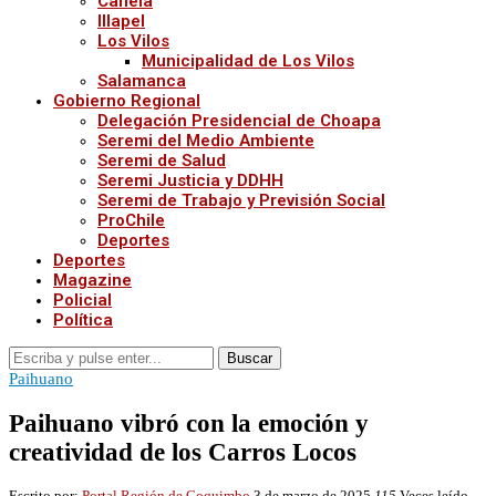
Canela
Illapel
Los Vilos
Municipalidad de Los Vilos
Salamanca
Gobierno Regional
Delegación Presidencial de Choapa
Seremi del Medio Ambiente
Seremi de Salud
Seremi Justicia y DDHH
Seremi de Trabajo y Previsión Social
ProChile
Deportes
Deportes
Magazine
Policial
Política
Buscar
Paihuano
Paihuano vibró con la emoción y
creatividad de los Carros Locos
Escrito por:
Portal Región de Coquimbo
3 de marzo de 2025
115
Veces leído