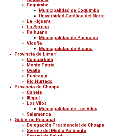
Coquimbo
Municipalidad de Coquimbo
Universidad Católica del Norte
La Higuera
La Serena
Paihuano
Municipalidad de Paihuano
Vicuña
Municipalidad de Vicuña
Provincia de Limarí
Combarbalá
Monte Patria
Ovalle
Punitaqui
Río Hurtado
Provincia de Choapa
Canela
Illapel
Los Vilos
Municipalidad de Los Vilos
Salamanca
Gobierno Regional
Delegación Presidencial de Choapa
Seremi del Medio Ambiente
Seremi de Salud