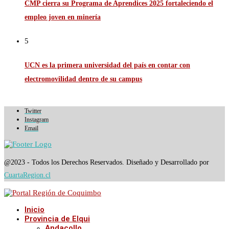
CMP cierra su Programa de Aprendices 2025 fortaleciendo el
empleo joven en minería
5
UCN es la primera universidad del país en contar con
electromovilidad dentro de su campus
Twitter
Instagram
Email
@2023 - Todos los Derechos Reservados. Diseñado y Desarrollado por
CuartaRegion.cl
Inicio
Provincia de Elqui
Andacollo