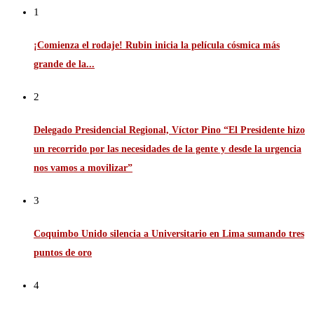
1
¡Comienza el rodaje! Rubin inicia la película cósmica más
grande de la...
2
Delegado Presidencial Regional, Víctor Pino “El Presidente hizo
un recorrido por las necesidades de la gente y desde la urgencia
nos vamos a movilizar”
3
Coquimbo Unido silencia a Universitario en Lima sumando tres
puntos de oro
4