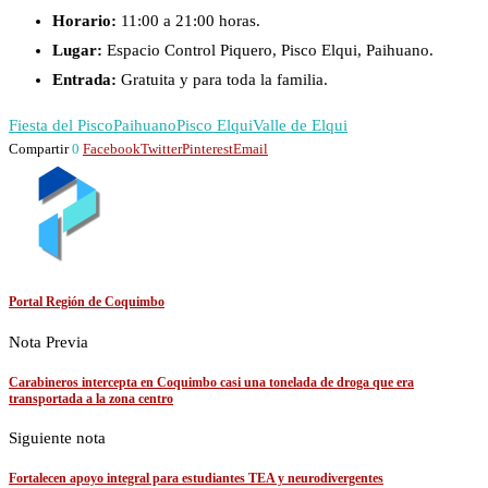
Horario:
11:00 a 21:00 horas.
Lugar:
Espacio Control Piquero, Pisco Elqui, Paihuano.
Entrada:
Gratuita y para toda la familia.
Fiesta del Pisco
Paihuano
Pisco Elqui
Valle de Elqui
Compartir
0
Facebook
Twitter
Pinterest
Email
Portal Región de Coquimbo
Nota Previa
Carabineros intercepta en Coquimbo casi una tonelada de droga que era
transportada a la zona centro
Siguiente nota
Fortalecen apoyo integral para estudiantes TEA y neurodivergentes