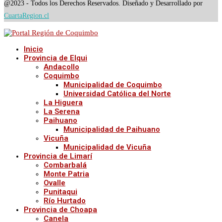
@2023 - Todos los Derechos Reservados. Diseñado y Desarrollado por
CuartaRegion.cl
Inicio
Provincia de Elqui
Andacollo
Coquimbo
Municipalidad de Coquimbo
Universidad Católica del Norte
La Higuera
La Serena
Paihuano
Municipalidad de Paihuano
Vicuña
Municipalidad de Vicuña
Provincia de Limarí
Combarbalá
Monte Patria
Ovalle
Punitaqui
Río Hurtado
Provincia de Choapa
Canela