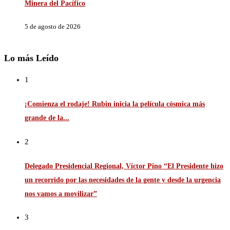
Minera del Pacífico
5 de agosto de 2026
Lo más Leído
1
¡Comienza el rodaje! Rubin inicia la película cósmica más
grande de la...
2
Delegado Presidencial Regional, Víctor Pino “El Presidente hizo
un recorrido por las necesidades de la gente y desde la urgencia
nos vamos a movilizar”
3