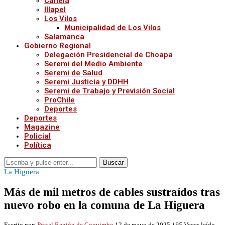
Canela
Illapel
Los Vilos
Municipalidad de Los Vilos
Salamanca
Gobierno Regional
Delegación Presidencial de Choapa
Seremi del Medio Ambiente
Seremi de Salud
Seremi Justicia y DDHH
Seremi de Trabajo y Previsión Social
ProChile
Deportes
Deportes
Magazine
Policial
Política
Buscar
La Higuera
Más de mil metros de cables sustraídos tras
nuevo robo en la comuna de La Higuera
Escrito por:
Portal Región de Coquimbo
12 de mayo de 2025
195
Veces leído