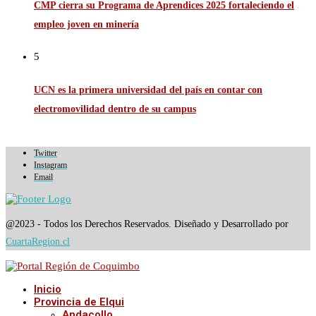
CMP cierra su Programa de Aprendices 2025 fortaleciendo el
empleo joven en minería
5
UCN es la primera universidad del país en contar con
electromovilidad dentro de su campus
Twitter
Instagram
Email
@2023 - Todos los Derechos Reservados. Diseñado y Desarrollado por
CuartaRegion.cl
Inicio
Provincia de Elqui
Andacollo