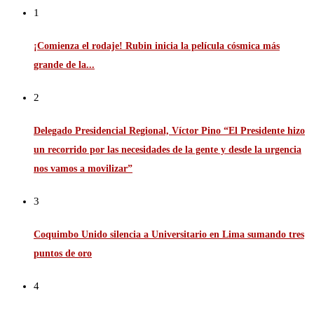
1
¡Comienza el rodaje! Rubin inicia la película cósmica más
grande de la...
2
Delegado Presidencial Regional, Víctor Pino “El Presidente hizo
un recorrido por las necesidades de la gente y desde la urgencia
nos vamos a movilizar”
3
Coquimbo Unido silencia a Universitario en Lima sumando tres
puntos de oro
4