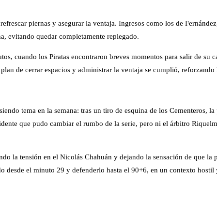
 refrescar piernas y asegurar la ventaja. Ingresos como los de Fernánde
rana, evitando quedar completamente replegado.
nutos, cuando los Piratas encontraron breves momentos para salir de su
 plan de cerrar espacios y administrar la ventaja se cumplió, reforzan
 siendo tema en la semana: tras un tiro de esquina de los Cementeros, 
vidente que pudo cambiar el rumbo de la serie, pero ni el árbitro Riquel
do la tensión en el Nicolás Chahuán y dejando la sensación de que la p
do desde el minuto 29 y defenderlo hasta el 90+6, en un contexto hostil 