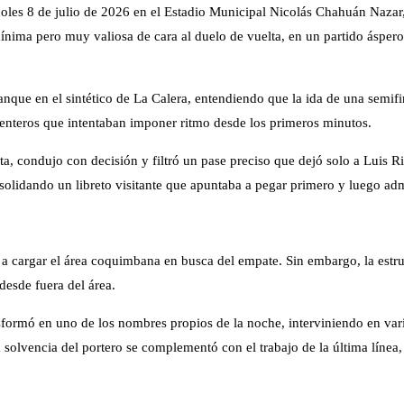
es 8 de julio de 2026 en el Estadio Municipal Nicolás Chahuán Nazar, en
 mínima pero muy valiosa de cara al duelo de vuelta, en un partido ásp
nque en el sintético de La Calera, entendiendo que la ida de una semifi
enteros que intentaban imponer ritmo desde los primeros minutos.
, condujo con decisión y filtró un pase preciso que dejó solo a Luis Riv
olidando un libreto visitante que apuntaba a pegar primero y luego admi
a cargar el área coquimbana en busca del empate. Sin embargo, la estr
desde fuera del área.
ormó en uno de los nombres propios de la noche, interviniendo en varia
a solvencia del portero se complementó con el trabajo de la última línea