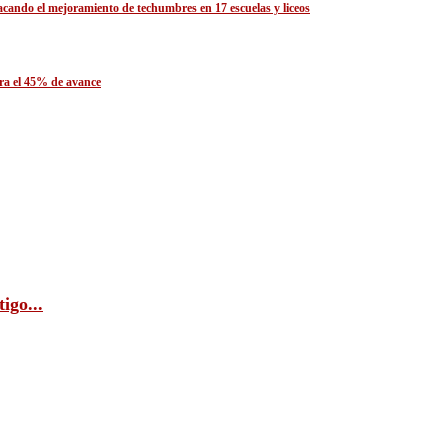
acando el mejoramiento de techumbres en 17 escuelas y liceos
era el 45% de avance
igo...