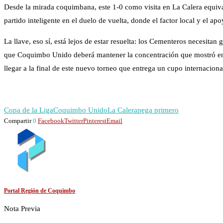
Desde la mirada coquimbana, este 1-0 como visita en La Calera equival
partido inteligente en el duelo de vuelta, donde el factor local y el apo
La llave, eso sí, está lejos de estar resuelta: los Cementeros necesitan
que Coquimbo Unido deberá mantener la concentración que mostró en Ni
llegar a la final de este nuevo torneo que entrega un cupo internaciona
Copa de la Liga
Coquimbo Unido
La Calera
pega primero
Compartir
0
Facebook
Twitter
Pinterest
Email
Portal Región de Coquimbo
Nota Previa