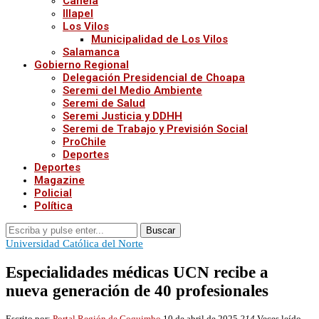
Canela
Illapel
Los Vilos
Municipalidad de Los Vilos
Salamanca
Gobierno Regional
Delegación Presidencial de Choapa
Seremi del Medio Ambiente
Seremi de Salud
Seremi Justicia y DDHH
Seremi de Trabajo y Previsión Social
ProChile
Deportes
Deportes
Magazine
Policial
Política
Buscar
Universidad Católica del Norte
Especialidades médicas UCN recibe a
nueva generación de 40 profesionales
Escrito por:
Portal Región de Coquimbo
10 de abril de 2025
214
Veces leído