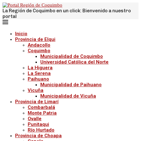
La Región de Coquimbo en un click: Bienvenido a nuestro
portal
Inicio
Provincia de Elqui
Andacollo
Coquimbo
Municipalidad de Coquimbo
Universidad Católica del Norte
La Higuera
La Serena
Paihuano
Municipalidad de Paihuano
Vicuña
Municipalidad de Vicuña
Provincia de Limarí
Combarbalá
Monte Patria
Ovalle
Punitaqui
Río Hurtado
Provincia de Choapa