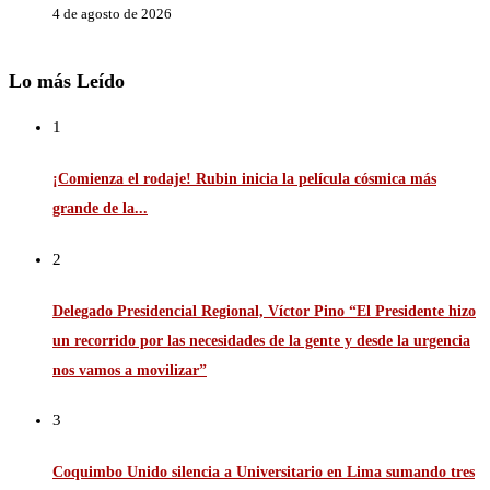
4 de agosto de 2026
Lo más Leído
1
¡Comienza el rodaje! Rubin inicia la película cósmica más
grande de la...
2
Delegado Presidencial Regional, Víctor Pino “El Presidente hizo
un recorrido por las necesidades de la gente y desde la urgencia
nos vamos a movilizar”
3
Coquimbo Unido silencia a Universitario en Lima sumando tres