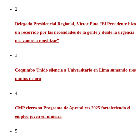
2
Delegado Presidencial Regional, Víctor Pino “El Presidente hizo
un recorrido por las necesidades de la gente y desde la urgencia
nos vamos a movilizar”
3
Coquimbo Unido silencia a Universitario en Lima sumando tres
puntos de oro
4
CMP cierra su Programa de Aprendices 2025 fortaleciendo el
empleo joven en minería
5