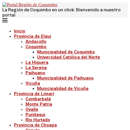
La Región de Coquimbo en un click: Bienvenido a nuestro
portal
Inicio
Provincia de Elqui
Andacollo
Coquimbo
Municipalidad de Coquimbo
Universidad Católica del Norte
La Higuera
La Serena
Paihuano
Municipalidad de Paihuano
Vicuña
Municipalidad de Vicuña
Provincia de Limarí
Combarbalá
Monte Patria
Ovalle
Punitaqui
Río Hurtado
Provincia de Choapa