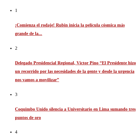
1
¡Comienza el rodaje! Rubin inicia la película cósmica más
grande de la...
2
Delegado Presidencial Regional, Víctor Pino “El Presidente hizo
un recorrido por las necesidades de la gente y desde la urgencia
nos vamos a movilizar”
3
Coquimbo Unido silencia a Universitario en Lima sumando tres
puntos de oro
4