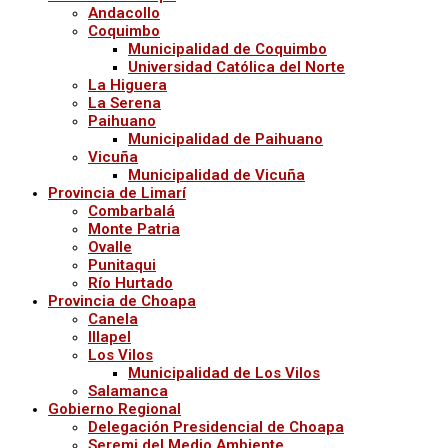
Andacollo
Coquimbo
Municipalidad de Coquimbo
Universidad Católica del Norte
La Higuera
La Serena
Paihuano
Municipalidad de Paihuano
Vicuña
Municipalidad de Vicuña
Provincia de Limarí
Combarbalá
Monte Patria
Ovalle
Punitaqui
Río Hurtado
Provincia de Choapa
Canela
Illapel
Los Vilos
Municipalidad de Los Vilos
Salamanca
Gobierno Regional
Delegación Presidencial de Choapa
Seremi del Medio Ambiente