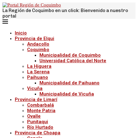
La Región de Coquimbo en un click: Bienvenido a nuestro
portal
Inicio
Provincia de Elqui
Andacollo
Coquimbo
Municipalidad de Coquimbo
Universidad Católica del Norte
La Higuera
La Serena
Paihuano
Municipalidad de Paihuano
Vicuña
Municipalidad de Vicuña
Provincia de Limarí
Combarbalá
Monte Patria
Ovalle
Punitaqui
Río Hurtado
Provincia de Choapa