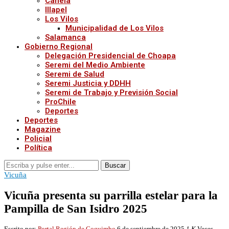
Canela
Illapel
Los Vilos
Municipalidad de Los Vilos
Salamanca
Gobierno Regional
Delegación Presidencial de Choapa
Seremi del Medio Ambiente
Seremi de Salud
Seremi Justicia y DDHH
Seremi de Trabajo y Previsión Social
ProChile
Deportes
Deportes
Magazine
Policial
Política
Buscar
Vicuña
Vicuña presenta su parrilla estelar para la
Pampilla de San Isidro 2025
Escrito por:
Portal Región de Coquimbo
6 de septiembre de 2025
1,K
Veces