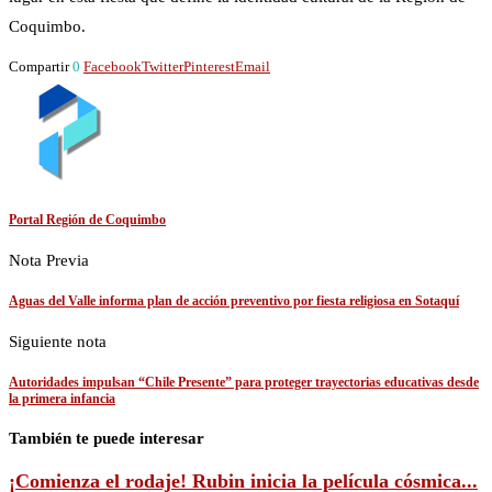
Coquimbo.
Compartir
0
Facebook
Twitter
Pinterest
Email
Portal Región de Coquimbo
Nota Previa
Aguas del Valle informa plan de acción preventivo por fiesta religiosa en Sotaquí
Siguiente nota
Autoridades impulsan “Chile Presente” para proteger trayectorias educativas desde
la primera infancia
También te puede interesar
¡Comienza el rodaje! Rubin inicia la película cósmica...