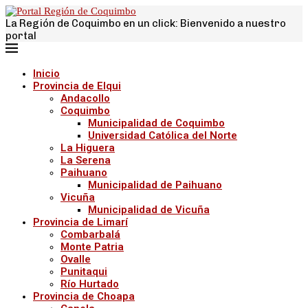
La Región de Coquimbo en un click: Bienvenido a nuestro
portal
Inicio
Provincia de Elqui
Andacollo
Coquimbo
Municipalidad de Coquimbo
Universidad Católica del Norte
La Higuera
La Serena
Paihuano
Municipalidad de Paihuano
Vicuña
Municipalidad de Vicuña
Provincia de Limarí
Combarbalá
Monte Patria
Ovalle
Punitaqui
Río Hurtado
Provincia de Choapa