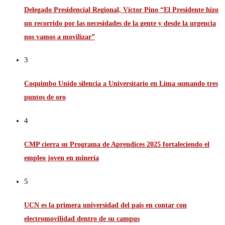
Delegado Presidencial Regional, Víctor Pino “El Presidente hizo
un recorrido por las necesidades de la gente y desde la urgencia
nos vamos a movilizar”
3
Coquimbo Unido silencia a Universitario en Lima sumando tres
puntos de oro
4
CMP cierra su Programa de Aprendices 2025 fortaleciendo el
empleo joven en minería
5
UCN es la primera universidad del país en contar con
electromovilidad dentro de su campus