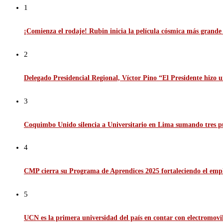
1
¡Comienza el rodaje! Rubin inicia la película cósmica más grande d
2
Delegado Presidencial Regional, Víctor Pino “El Presidente hizo u
3
Coquimbo Unido silencia a Universitario en Lima sumando tres p
4
CMP cierra su Programa de Aprendices 2025 fortaleciendo el emp
5
UCN es la primera universidad del país en contar con electromov