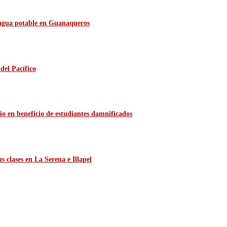
e agua potable en Guanaqueros
del Pacífico
io en beneficio de estudiantes damnificados
 clases en La Serena e Illapel