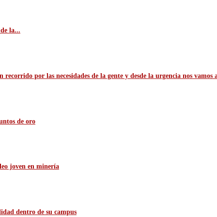
e la...
n recorrido por las necesidades de la gente y desde la urgencia nos vamos 
untos de oro
leo joven en minería
ilidad dentro de su campus