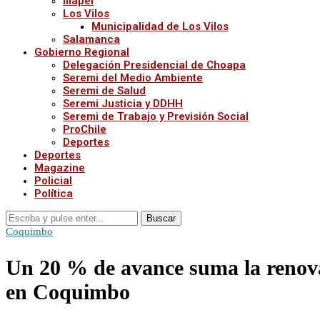
Illapel
Los Vilos
Municipalidad de Los Vilos
Salamanca
Gobierno Regional
Delegación Presidencial de Choapa
Seremi del Medio Ambiente
Seremi de Salud
Seremi Justicia y DDHH
Seremi de Trabajo y Previsión Social
ProChile
Deportes
Deportes
Magazine
Policial
Política
Buscar
Coquimbo
Un 20 % de avance suma la renovac
en Coquimbo