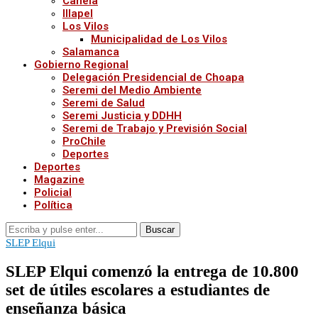
Canela
Illapel
Los Vilos
Municipalidad de Los Vilos
Salamanca
Gobierno Regional
Delegación Presidencial de Choapa
Seremi del Medio Ambiente
Seremi de Salud
Seremi Justicia y DDHH
Seremi de Trabajo y Previsión Social
ProChile
Deportes
Deportes
Magazine
Policial
Política
Buscar
SLEP Elqui
SLEP Elqui comenzó la entrega de 10.800
set de útiles escolares a estudiantes de
enseñanza básica