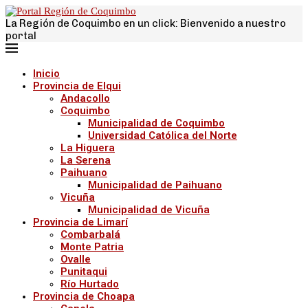
La Región de Coquimbo en un click: Bienvenido a nuestro
portal
Inicio
Provincia de Elqui
Andacollo
Coquimbo
Municipalidad de Coquimbo
Universidad Católica del Norte
La Higuera
La Serena
Paihuano
Municipalidad de Paihuano
Vicuña
Municipalidad de Vicuña
Provincia de Limarí
Combarbalá
Monte Patria
Ovalle
Punitaqui
Río Hurtado
Provincia de Choapa