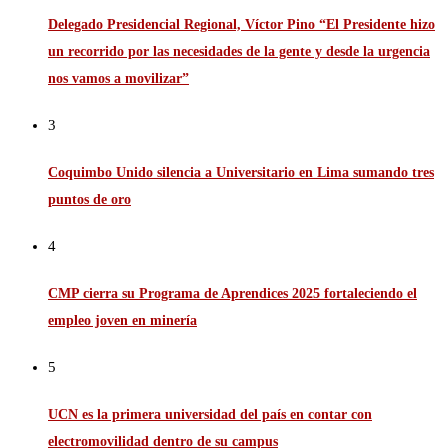
Delegado Presidencial Regional, Víctor Pino “El Presidente hizo
un recorrido por las necesidades de la gente y desde la urgencia
nos vamos a movilizar”
3
Coquimbo Unido silencia a Universitario en Lima sumando tres
puntos de oro
4
CMP cierra su Programa de Aprendices 2025 fortaleciendo el
empleo joven en minería
5
UCN es la primera universidad del país en contar con
electromovilidad dentro de su campus