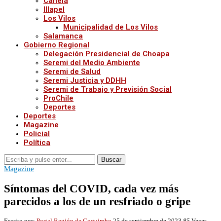
Canela
Illapel
Los Vilos
Municipalidad de Los Vilos
Salamanca
Gobierno Regional
Delegación Presidencial de Choapa
Seremi del Medio Ambiente
Seremi de Salud
Seremi Justicia y DDHH
Seremi de Trabajo y Previsión Social
ProChile
Deportes
Deportes
Magazine
Policial
Política
Buscar
Magazine
Síntomas del COVID, cada vez más
parecidos a los de un resfriado o gripe
Escrito por:
Portal Región de Coquimbo
25 de septiembre de 2023
85
Veces