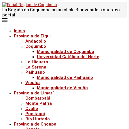
La Región de Coquimbo en un click: Bienvenido a nuestro
portal
Inicio
Provincia de Elqui
Andacollo
Coquimbo
Municipalidad de Coquimbo
Universidad Católica del Norte
La Higuera
La Serena
Paihuano
Municipalidad de Paihuano
Vicuña
Municipalidad de Vicuña
Provincia de Limarí
Combarbalá
Monte Patria
Ovalle
Punitaqui
Río Hurtado
Provincia de Choapa