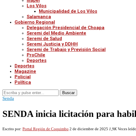
Illapel
Los Vilos
Municipalidad de Los Vilos
Salamanca
Gobierno Regional
Delegación Presidencial de Choapa
Seremi del Medio Ambiente
Seremi de Salud
Seremi Justicia y DDHH
Seremi de Trabajo y Previsión Social
ProChile
Deportes
Deportes
Magazine
Policial
Política
Buscar
Senda
SENDA inicia licitación para habil
Escrito por:
Portal Región de Coquimbo
2 de diciembre de 2025
1,9K
Veces leíd