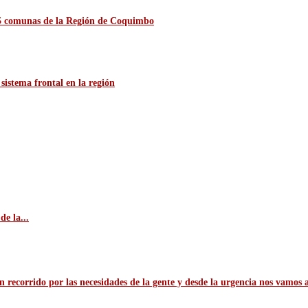
 15 comunas de la Región de Coquimbo
sistema frontal en la región
e la...
n recorrido por las necesidades de la gente y desde la urgencia nos vamos 