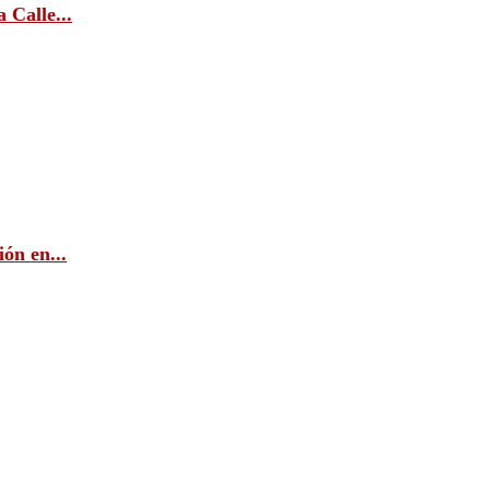
 Calle...
ón en...