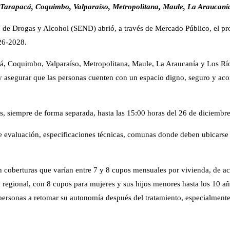
: Tarapacá, Coquimbo, Valparaíso, Metropolitana, Maule, La Araucanía
 de Drogas y Alcohol (SEND) abrió, a través de Mercado Público, el pro
026-2028.
cá, Coquimbo, Valparaíso, Metropolitana, Maule, La Araucanía y Los Río
al y asegurar que las personas cuenten con un espacio digno, seguro y a
as, siempre de forma separada, hasta las 15:00 horas del 26 de diciembr
 de evaluación, especificaciones técnicas, comunas donde deben ubicars
n coberturas que varían entre 7 y 8 cupos mensuales por vivienda, de a
 regional, con 8 cupos para mujeres y sus hijos menores hasta los 10 a
rsonas a retomar su autonomía después del tratamiento, especialmente 