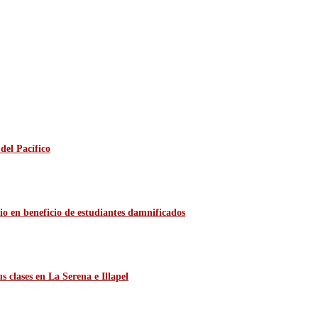
del Pacífico
io en beneficio de estudiantes damnificados
 clases en La Serena e Illapel