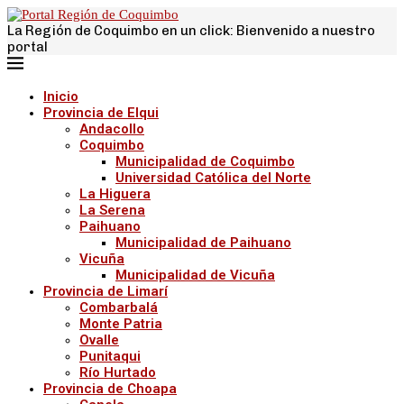
La Región de Coquimbo en un click: Bienvenido a nuestro
portal
Inicio
Provincia de Elqui
Andacollo
Coquimbo
Municipalidad de Coquimbo
Universidad Católica del Norte
La Higuera
La Serena
Paihuano
Municipalidad de Paihuano
Vicuña
Municipalidad de Vicuña
Provincia de Limarí
Combarbalá
Monte Patria
Ovalle
Punitaqui
Río Hurtado
Provincia de Choapa