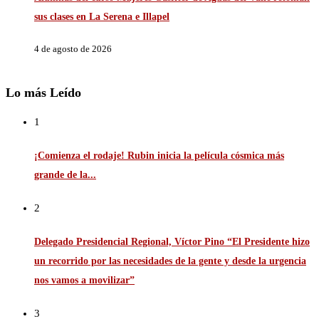
sus clases en La Serena e Illapel
4 de agosto de 2026
Lo más Leído
1
¡Comienza el rodaje! Rubin inicia la película cósmica más
grande de la...
2
Delegado Presidencial Regional, Víctor Pino “El Presidente hizo
un recorrido por las necesidades de la gente y desde la urgencia
nos vamos a movilizar”
3