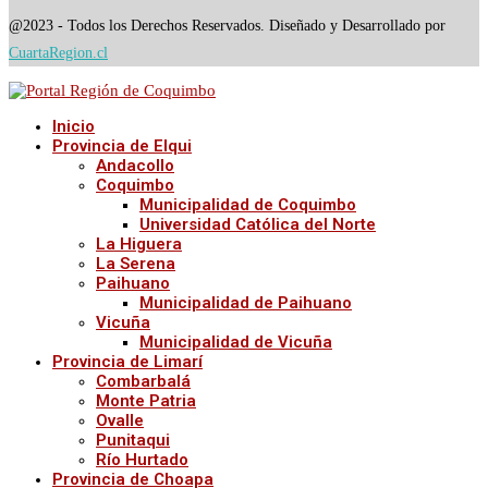
@2023 - Todos los Derechos Reservados. Diseñado y Desarrollado por
CuartaRegion.cl
Inicio
Provincia de Elqui
Andacollo
Coquimbo
Municipalidad de Coquimbo
Universidad Católica del Norte
La Higuera
La Serena
Paihuano
Municipalidad de Paihuano
Vicuña
Municipalidad de Vicuña
Provincia de Limarí
Combarbalá
Monte Patria
Ovalle
Punitaqui
Río Hurtado
Provincia de Choapa