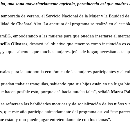
 Alto, una zona mayoritariamente agrícola, permitiendo así que madre
a temporada de verano, el Servicio Nacional de la Mujer y la Equidad 
calidad de Chañaral Alto. La apertura del programa se realizó en el esta
amEG, empoderando a las mujeres para que puedan insertarse al mercado 
iscilla Olivares
, destacó “el objetivo que tenemos como institución es c
ya que sabemos que muchas mujeres, jefas de hogar, necesitan este apoy
rsales para la autonomía económica de las mujeres participantes y el cui
edan trabajar tranquilas, sabiendo que sus hijos están en un lugar bie
 que hacen posible esto, porque acá hacía mucha falta”, señaló
Marta Pal
 se refuerzan las habilidades motrices y de socialización de los niños y 
s
, que este año participa animadamente del programa estival “me parece
 que están y uno puede jugar entretenidamente con los demás”.