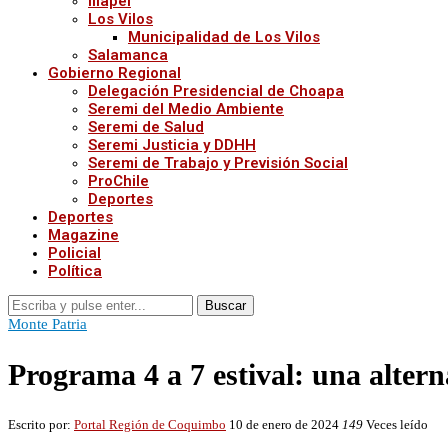
Illapel
Los Vilos
Municipalidad de Los Vilos
Salamanca
Gobierno Regional
Delegación Presidencial de Choapa
Seremi del Medio Ambiente
Seremi de Salud
Seremi Justicia y DDHH
Seremi de Trabajo y Previsión Social
ProChile
Deportes
Deportes
Magazine
Policial
Política
Buscar
Monte Patria
Programa 4 a 7 estival: una alte
Escrito por:
Portal Región de Coquimbo
10 de enero de 2024
149
Veces leído