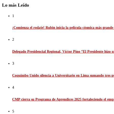
Lo más Leído
1
¡Comienza el rodaje! Rubin inicia la película cósmica más grande d
2
Delegado Presidencial Regional, Víctor Pino “El Presidente hizo u
3
Coquimbo Unido silencia a Universitario en Lima sumando tres p
4
CMP cierra su Programa de Aprendices 2025 fortaleciendo el emp
5