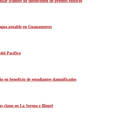
zar trámite de subdivisión de predios rústicos
e agua potable en Guanaqueros
del Pacífico
io en beneficio de estudiantes damnificados
 clases en La Serena e Illapel