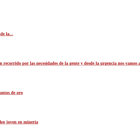
e la...
n recorrido por las necesidades de la gente y desde la urgencia nos vamos 
untos de oro
leo joven en minería