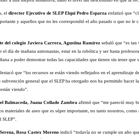
s, el
director Ejecutivo de SLEP Elqui Pedro Esparza
enfatizó que “c
ortante y aquellos que no les correspondió el año pasado o que no le c
te del colegio Javiera Carrera, Agustina Ramírez
señaló que “es tan 
 el día de mañana astronautas, estar en la robótica y ser hasta profesor
ñana a poder demostrar todas las capacidades que tienen sin tener que 
estacó que “los recursos se están viendo reflejados en el aprendizaje d
 la subvención general que el SLEP ha otorgado nos ha permitido hacer la
están viendo”.
nuel Balmaceda, Juana Collado Zambra
afirmó que “me pareció muy b
s materiales de aseo que es súper importante, no tanto nosotros, como
el SLEP”.
a Serena, Rosa Castex Moreno
indicó “todavía no se cumple un año qu