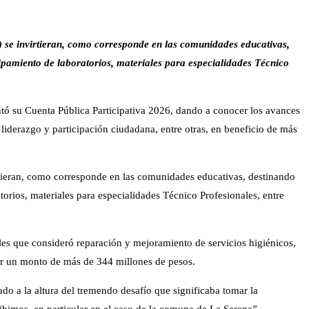
) se invirtieran, como corresponde en las comunidades educativas,
uipamiento de laboratorios, materiales para especialidades Técnico
entó su Cuenta Pública Participativa 2026, dando a conocer los avances
 liderazgo y participación ciudadana, entre otras, en beneficio de más
rtieran, como corresponde en las comunidades educativas, destinando
orios, materiales para especialidades Técnico Profesionales, entre
les que consideró reparación y mejoramiento de servicios higiénicos,
por un monto de más de 344 millones de pesos.
do a la altura del tremendo desafío que significaba tomar la
cibimos, en particular en el caso de la comuna de La Serena”.