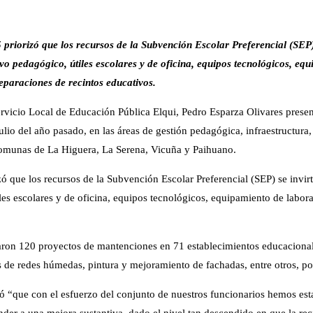
priorizó que los recursos de la Subvención Escolar Preferencial (SEP
o pedagógico, útiles escolares y de oficina, equipos tecnológicos, eq
reparaciones de recintos educativos.
 Servicio Local de Educación Pública Elqui, Pedro Esparza Olivares pres
lio del año pasado, en las áreas de gestión pedagógica, infraestructura,
 comunas de La Higuera, La Serena, Vicuña y Paihuano.
ó que los recursos de la Subvención Escolar Preferencial (SEP) se invi
s escolares y de oficina, equipos tecnológicos, equipamiento de laborat
lizaron 120 proyectos de mantenciones en 71 establecimientos educaciona
as de redes húmedas, pintura y mejoramiento de fachadas, entre otros, 
ó “que con el esfuerzo del conjunto de nuestros funcionarios hemos esta
nder a una mejora sustantiva, dado el nivel tan descendido en que la re