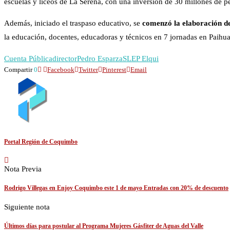
escuelas y liceos de La Serena, con una inversión de 30 millones de p
Además, iniciado el traspaso educativo, se
comenzó la elaboración d
la educación, docentes, educadoras y técnicos en 7 jornadas en Paihua
Cuenta Pública
director
Pedro Esparza
SLEP Elqui
Compartir
0
Facebook
Twitter
Pinterest
Email
Portal Región de Coquimbo
Nota Previa
Rodrigo Villegas en Enjoy Coquimbo este 1 de mayo Entradas con 20% de descuento
Siguiente nota
Últimos días para postular al Programa Mujeres Gásfiter de Aguas del Valle