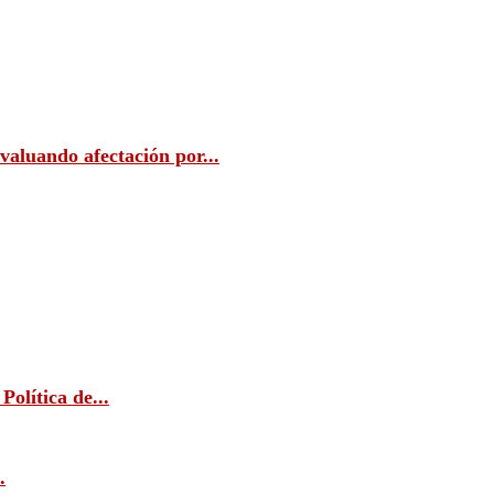
valuando afectación por...
lítica de...
.