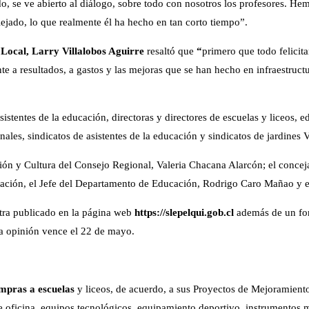
o, se ve abierto al diálogo, sobre todo con nosotros los profesores. H
lejado, lo que realmente él ha hecho en tan corto tiempo”.
o Local, Larry Villalobos Aguirre
resaltó que
“
primero que todo felicita
te a resultados, a gastos y las mejoras que se han hecho en infraestruct
istentes de la educación, directoras y directores de escuelas y liceos, e
ales, sindicatos de asistentes de la educación y sindicatos de jardines
ión y Cultura del Consejo Regional, Valeria Chacana Alarcón; el conceja
ación, el Jefe del Departamento de Educación, Rodrigo Caro Mañao y el
tra publicado en la página web
https://slepelqui.gob.cl
además de un for
la opinión vence el 22 de mayo.
mpras a escuelas
y liceos, de acuerdo, a sus Proyectos de Mejoramien
e oficina, equipos tecnológicos, equipamiento deportivo, instrumentos m