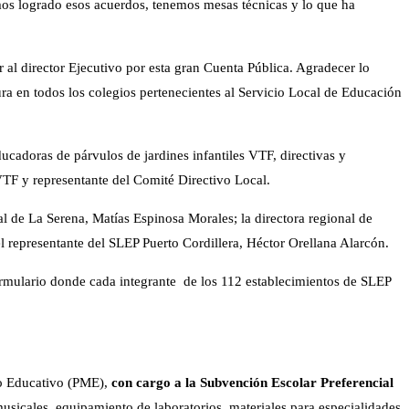
emos logrado esos acuerdos, tenemos mesas técnicas y lo que ha
r al director Ejecutivo por esta gran Cuenta Pública. Agradecer lo
ura en todos los colegios pertenecientes al Servicio Local de Educación
ducadoras de párvulos de jardines infantiles VTF, directivas y
 VTF y representante del Comité Directivo Local.
l de La Serena, Matías Espinosa Morales; la directora regional de
 representante del SLEP Puerto Cordillera, Héctor Orellana Alarcón.
mulario donde cada integrante de los 112 establecimientos de SLEP
to Educativo (PME),
con cargo a la Subvención Escolar Preferencial
usicales, equipamiento de laboratorios, materiales para especialidades