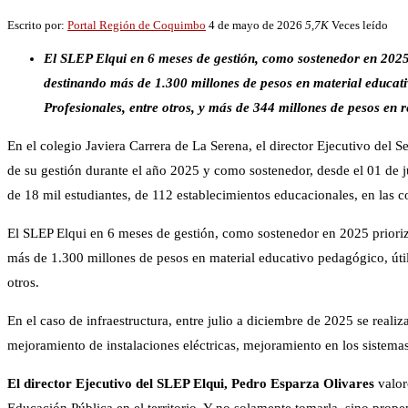
Escrito por:
Portal Región de Coquimbo
4 de mayo de 2026
5,7K
Veces leído
El SLEP Elqui en 6 meses de gestión, como sostenedor en 2025 
destinando más de 1.300 millones de pesos en material educativ
Profesionales, entre otros, y más de 344 millones de pesos en 
En el colegio Javiera Carrera de La Serena, el director Ejecutivo del
de su gestión durante el año 2025 y como sostenedor, desde el 01 de ju
de 18 mil estudiantes, de 112 establecimientos educacionales, en las
El SLEP Elqui en 6 meses de gestión, como sostenedor en 2025 prioriz
más de 1.300 millones de pesos en material educativo pedagógico, útile
otros.
En el caso de infraestructura, entre julio a diciembre de 2025 se rea
mejoramiento de instalaciones eléctricas, mejoramiento en los sistem
El director Ejecutivo del SLEP Elqui, Pedro Esparza Olivares
valor
Educación Pública en el territorio. Y no solamente tomarla, sino prope