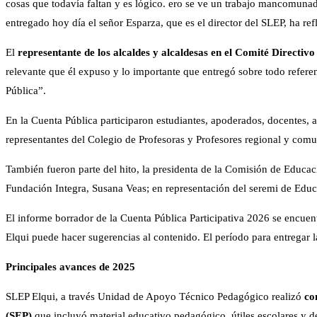
cosas que todavía faltan y es lógico. ero se ve un trabajo mancomunad
entregado hoy día el señor Esparza, que es el director del SLEP, ha ref
El
representante de los alcaldes y alcaldesas en el Comité Directiv
relevante que él expuso y lo importante que entregó sobre todo referen
Pública”.
En la Cuenta Pública participaron estudiantes, apoderados, docentes, as
representantes del Colegio de Profesoras y Profesores regional y comun
También fueron parte del hito, la presidenta de la Comisión de Educac
Fundación Integra, Susana Veas; en representación del seremi de Educ
El informe borrador de la Cuenta Pública Participativa 2026 se encuen
Elqui puede hacer sugerencias al contenido. El período para entregar 
Principales avances de 2025
SLEP Elqui, a través Unidad de Apoyo Técnico Pedagógico realizó
co
(SEP)
que incluyó material educativo pedagógico, útiles escolares y d