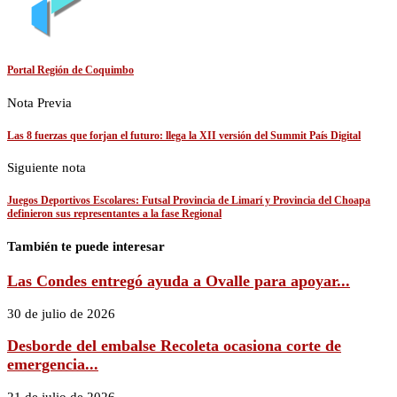
Portal Región de Coquimbo
Nota Previa
Las 8 fuerzas que forjan el futuro: llega la XII versión del Summit País Digital
Siguiente nota
Juegos Deportivos Escolares: Futsal Provincia de Limarí y Provincia del Choapa
definieron sus representantes a la fase Regional
También te puede interesar
Las Condes entregó ayuda a Ovalle para apoyar...
30 de julio de 2026
Desborde del embalse Recoleta ocasiona corte de
emergencia...
21 de julio de 2026