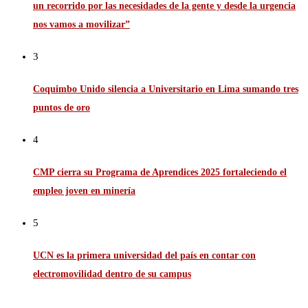
un recorrido por las necesidades de la gente y desde la urgencia
nos vamos a movilizar”
3
Coquimbo Unido silencia a Universitario en Lima sumando tres
puntos de oro
4
CMP cierra su Programa de Aprendices 2025 fortaleciendo el
empleo joven en minería
5
UCN es la primera universidad del país en contar con
electromovilidad dentro de su campus