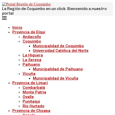
La Región de Coquimbo en un click: Bienvenido a nuestro
portal
Inicio
Provincia de Elqui
Andacollo
Coquimbo
Municipalidad de Coquimbo
Universidad Católica del Norte
La Higuera
La Serena
Paihuano
Municipalidad de Paihuano
Vicuña
Municipalidad de Vicuña
Provincia de Limarí
Combarbalá
Monte Patria
Ovalle
Punitaqui
Río Hurtado
Provincia de Choapa