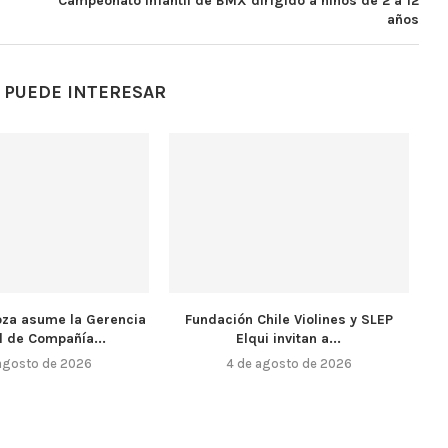
Campeonato Infantil de BMX dirigido a niños de 2 a 12
años
 PUEDE INTERESAR
oza asume la Gerencia
Fundación Chile Violines y SLEP
l de Compañía...
Elqui invitan a...
agosto de 2026
4 de agosto de 2026