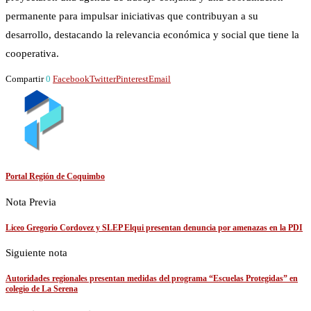
permanente para impulsar iniciativas que contribuyan a su
desarrollo, destacando la relevancia económica y social que tiene la
cooperativa.
Compartir
0
Facebook
Twitter
Pinterest
Email
Portal Región de Coquimbo
Nota Previa
Liceo Gregorio Cordovez y SLEP Elqui presentan denuncia por amenazas en la PDI
Siguiente nota
Autoridades regionales presentan medidas del programa “Escuelas Protegidas” en
colegio de La Serena