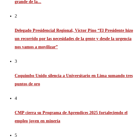
grande de la...
2
Delegado Presidencial Regional, Víctor Pino “El Presidente hizo
un recorrido por las necesidades de la gente y desde la urgencia
nos vamos a movilizar”
3
Coquimbo Unido silencia a Universitario en Lima sumando tres
puntos de oro
4
CMP cierra su Programa de Aprendices 2025 fortaleciendo el
empleo joven en minería
5