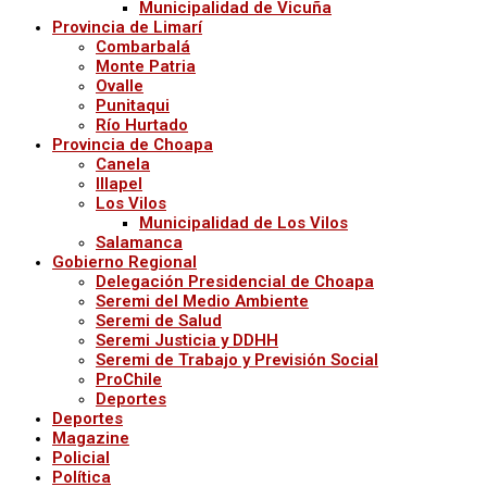
Municipalidad de Vicuña
Provincia de Limarí
Combarbalá
Monte Patria
Ovalle
Punitaqui
Río Hurtado
Provincia de Choapa
Canela
Illapel
Los Vilos
Municipalidad de Los Vilos
Salamanca
Gobierno Regional
Delegación Presidencial de Choapa
Seremi del Medio Ambiente
Seremi de Salud
Seremi Justicia y DDHH
Seremi de Trabajo y Previsión Social
ProChile
Deportes
Deportes
Magazine
Policial
Política