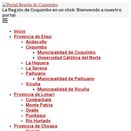
La Región de Coquimbo en un click: Bienvenido a nuestro
portal
Inicio
Provincia de Elqui
Andacollo
Coquimbo
Municipalidad de Coquimbo
Universidad Católica del Norte
La Higuera
La Serena
Paihuano
Municipalidad de Paihuano
Vicuña
Municipalidad de Vicuña
Provincia de Limarí
Combarbalá
Monte Patria
Ovalle
Punitaqui
Río Hurtado
Provincia de Choapa