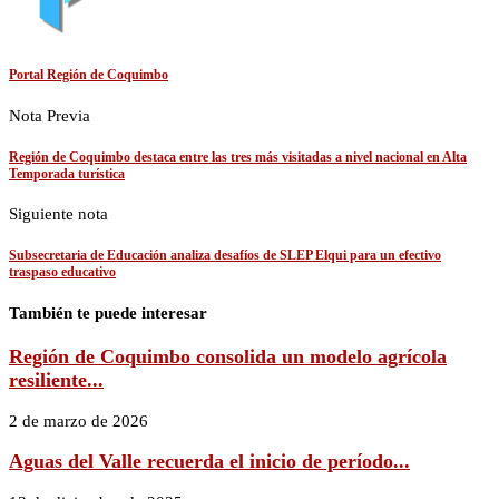
Portal Región de Coquimbo
Nota Previa
Región de Coquimbo destaca entre las tres más visitadas a nivel nacional en Alta
Temporada turística
Siguiente nota
Subsecretaria de Educación analiza desafíos de SLEP Elqui para un efectivo
traspaso educativo
También te puede interesar
Región de Coquimbo consolida un modelo agrícola
resiliente...
2 de marzo de 2026
Aguas del Valle recuerda el inicio de período...