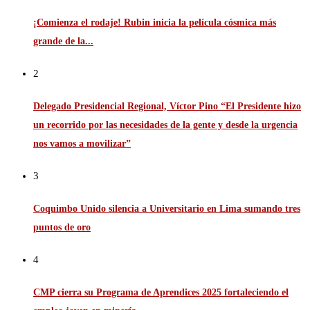
¡Comienza el rodaje! Rubin inicia la película cósmica más
grande de la...
2
Delegado Presidencial Regional, Víctor Pino “El Presidente hizo
un recorrido por las necesidades de la gente y desde la urgencia
nos vamos a movilizar”
3
Coquimbo Unido silencia a Universitario en Lima sumando tres
puntos de oro
4
CMP cierra su Programa de Aprendices 2025 fortaleciendo el