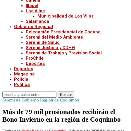
Canela
Illapel
Los Vilos
Municipalidad de Los Vilos
Salamanca
Gobierno Regional
Delegación Presidencial de Choapa
Seremi del Medio Ambiente
Seremi de Salud
Seremi Justicia y DDHH
Seremi de Trabajo y Previsión Social
ProChile
Deportes
Deportes
Magazine
Policial
Política
Buscar
Seremi de Gobierno Región de Coquimbo
Más de 79 mil pensionados recibirán el
Bono Invierno en la región de Coquimbo
Escrito por:
Portal Región de Coquimbo
13 de mayo de 2026
8,K
Veces leído