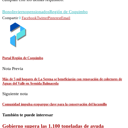
Bono
Invierno
pensionados
Región de Coquimbo
Compartir
0
Facebook
Twitter
Pinterest
Email
Portal Región de Coquimbo
Nota Previa
Más de 5 mil hogares de La Serena se beneficiarán con renovación de colectores de
Aguas del Valle en Avenida Balmaceda
Siguiente nota
Comunidad impulsa ecoparque clave para la conservación del lucumillo
También te puede interesar
Gobierno supera las 1.100 toneladas de ayuda