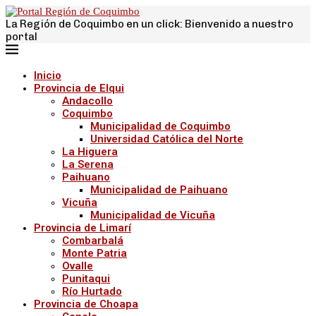
La Región de Coquimbo en un click: Bienvenido a nuestro
portal
Inicio
Provincia de Elqui
Andacollo
Coquimbo
Municipalidad de Coquimbo
Universidad Católica del Norte
La Higuera
La Serena
Paihuano
Municipalidad de Paihuano
Vicuña
Municipalidad de Vicuña
Provincia de Limarí
Combarbalá
Monte Patria
Ovalle
Punitaqui
Río Hurtado
Provincia de Choapa