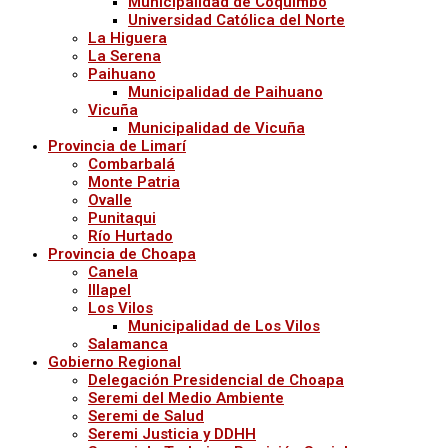
Municipalidad de Coquimbo
Universidad Católica del Norte
La Higuera
La Serena
Paihuano
Municipalidad de Paihuano
Vicuña
Municipalidad de Vicuña
Provincia de Limarí
Combarbalá
Monte Patria
Ovalle
Punitaqui
Río Hurtado
Provincia de Choapa
Canela
Illapel
Los Vilos
Municipalidad de Los Vilos
Salamanca
Gobierno Regional
Delegación Presidencial de Choapa
Seremi del Medio Ambiente
Seremi de Salud
Seremi Justicia y DDHH