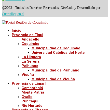
@2023 - Todos los Derechos Reservados. Diseñado y Desarrollado por
CuartaRegion.cl
Inicio
Provincia de Elqui
Andacollo
Coquimbo
Municipalidad de Coquimbo
Universidad Católica del Norte
La Higuera
La Serena
Paihuano
Municipalidad de Paihuano
Vicuña
Municipalidad de Vicuña
Provincia de Limarí
Combarbalá
Monte Patria
Ovalle
Punitaqui
Río Hurtado
Provincia de Choapa