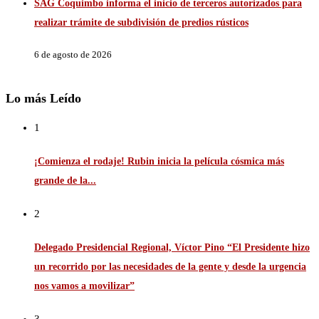
SAG Coquimbo informa el inicio de terceros autorizados para
realizar trámite de subdivisión de predios rústicos
6 de agosto de 2026
Lo más Leído
1
¡Comienza el rodaje! Rubin inicia la película cósmica más
grande de la...
2
Delegado Presidencial Regional, Víctor Pino “El Presidente hizo
un recorrido por las necesidades de la gente y desde la urgencia
nos vamos a movilizar”