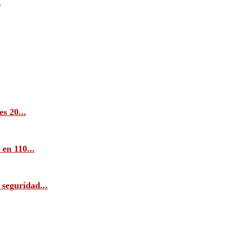
.
s 20...
en 110...
 seguridad...