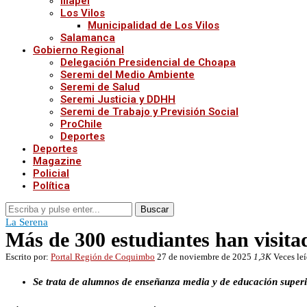
Illapel
Los Vilos
Municipalidad de Los Vilos
Salamanca
Gobierno Regional
Delegación Presidencial de Choapa
Seremi del Medio Ambiente
Seremi de Salud
Seremi Justicia y DDHH
Seremi de Trabajo y Previsión Social
ProChile
Deportes
Deportes
Magazine
Policial
Política
Buscar
La Serena
Más de 300 estudiantes han visitad
Escrito por:
Portal Región de Coquimbo
27 de noviembre de 2025
1,3K
Veces le
Se trata de alumnos de enseñanza media y de educación superio