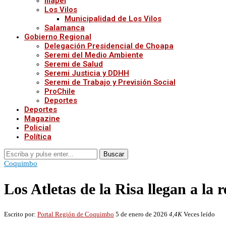
Illapel
Los Vilos
Municipalidad de Los Vilos
Salamanca
Gobierno Regional
Delegación Presidencial de Choapa
Seremi del Medio Ambiente
Seremi de Salud
Seremi Justicia y DDHH
Seremi de Trabajo y Previsión Social
ProChile
Deportes
Deportes
Magazine
Policial
Política
Buscar
Coquimbo
Los Atletas de la Risa llegan a l
Escrito por:
Portal Región de Coquimbo
5 de enero de 2026
4,4K
Veces leído