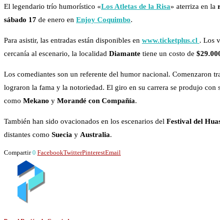
El legendario trío humorístico «
Los Atletas de la Risa
» aterriza en la
sábado 17
de enero en
Enjoy Coquimbo
.
Para asistir, las entradas están disponibles en
www.ticketplus.cl
. Los 
cercanía al escenario, la localidad
Diamante
tiene un costo de
$29.00
​Los comediantes son un referente del humor nacional. Comenzaron trab
lograron la fama y la notoriedad. El giro en su carrera se produjo con
como
Mekano
y
Morandé con Compañía
.
​También han sido ovacionados en los escenarios del
Festival del Hu
distantes como
Suecia
y
Australia
.
Compartir
0
Facebook
Twitter
Pinterest
Email