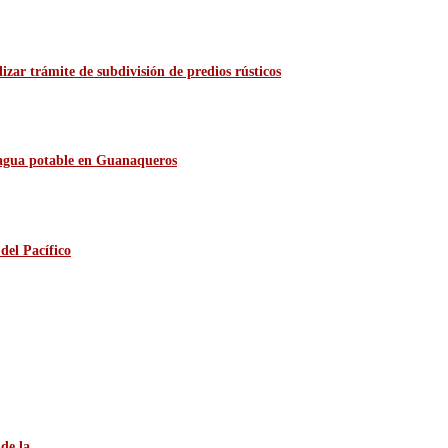
zar trámite de subdivisión de predios rústicos
e agua potable en Guanaqueros
del Pacífico
e la...