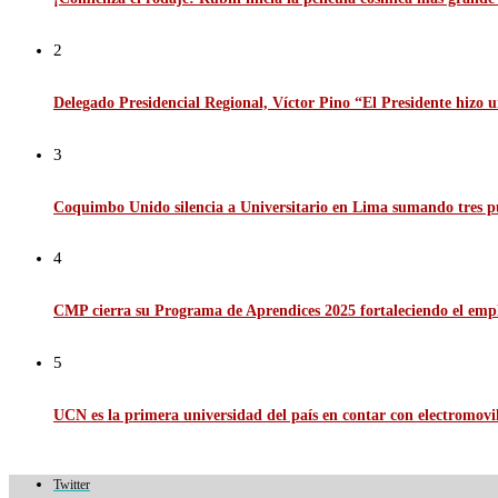
2
Delegado Presidencial Regional, Víctor Pino “El Presidente hizo u
3
Coquimbo Unido silencia a Universitario en Lima sumando tres p
4
CMP cierra su Programa de Aprendices 2025 fortaleciendo el emp
5
UCN es la primera universidad del país en contar con electromov
Twitter