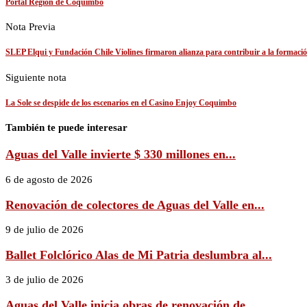
Portal Región de Coquimbo
Nota Previa
SLEP Elqui y Fundación Chile Violines firmaron alianza para contribuir a la formación
Siguiente nota
La Sole se despide de los escenarios en el Casino Enjoy Coquimbo
También te puede interesar
Aguas del Valle invierte $ 330 millones en...
6 de agosto de 2026
Renovación de colectores de Aguas del Valle en...
9 de julio de 2026
Ballet Folclórico Alas de Mi Patria deslumbra al...
3 de julio de 2026
Aguas del Valle inicia obras de renovación de...