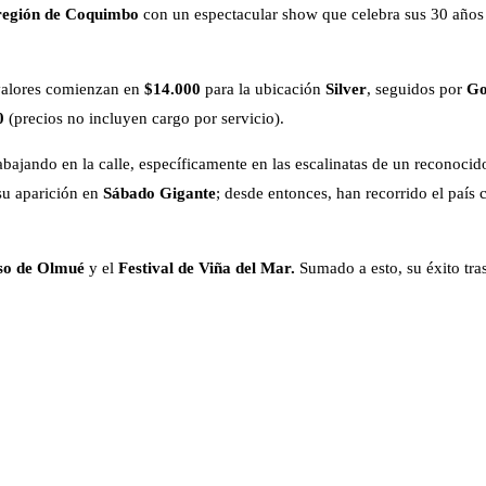
región de Coquimbo
con un espectacular show que celebra sus 30 años de
valores comienzan en
$14.000
para la ubicación
Silver
, seguidos por
Go
0
(precios no incluyen cargo por servicio).
ajando en la calle, específicamente en las escalinatas de un reconocid
 su aparición en
Sábado Gigante
; desde entonces, han recorrido el país
aso de Olmué
y el
Festival de Viña del Mar.
Sumado a esto, su éxito tra