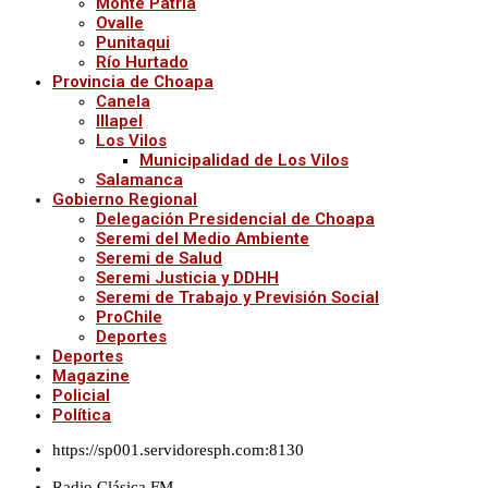
Monte Patria
Ovalle
Punitaqui
Río Hurtado
Provincia de Choapa
Canela
Illapel
Los Vilos
Municipalidad de Los Vilos
Salamanca
Gobierno Regional
Delegación Presidencial de Choapa
Seremi del Medio Ambiente
Seremi de Salud
Seremi Justicia y DDHH
Seremi de Trabajo y Previsión Social
ProChile
Deportes
Deportes
Magazine
Policial
Política
https://sp001.servidoresph.com:8130
Radio Clásica FM