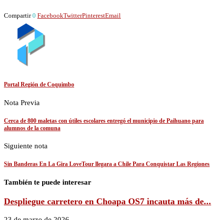
Compartir
0
Facebook
Twitter
Pinterest
Email
Portal Región de Coquimbo
Nota Previa
Cerca de 800 maletas con útiles escolares entregó el municipio de Paihuano para
alumnos de la comuna
Siguiente nota
Sin Banderas En La Gira LoveTour llegara a Chile Para Conquistar Las Regiones
También te puede interesar
Despliegue carretero en Choapa OS7 incauta más de...
23 de marzo de 2026