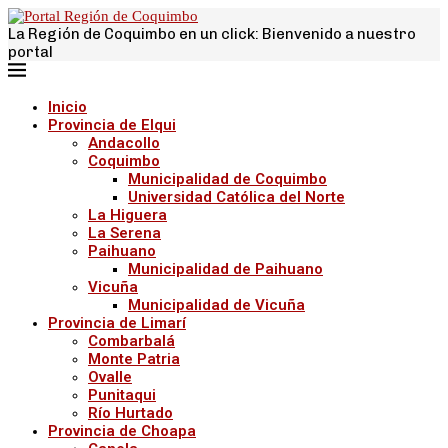
La Región de Coquimbo en un click: Bienvenido a nuestro
portal
Inicio
Provincia de Elqui
Andacollo
Coquimbo
Municipalidad de Coquimbo
Universidad Católica del Norte
La Higuera
La Serena
Paihuano
Municipalidad de Paihuano
Vicuña
Municipalidad de Vicuña
Provincia de Limarí
Combarbalá
Monte Patria
Ovalle
Punitaqui
Río Hurtado
Provincia de Choapa