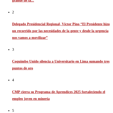
grande de la...
2
Delegado Presidencial Regional, Víctor Pino “El Presidente hizo
un recorrido por las necesidades de la gente y desde la urgencia
nos vamos a movilizar”
3
Coquimbo Unido silencia a Universitario en Lima sumando tres
puntos de oro
4
CMP cierra su Programa de Aprendices 2025 fortaleciendo el
empleo joven en minería
5