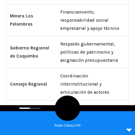
Financiamiento,
Minera Los
responsabilidad social
Pelambres
empresarial y apoyo técnico
Respaldo gubernamental,
Gobierno Regional
políticas de patrimonio y
de Coquimbo
asignación presupuestaria
Coordinación
Consejo Regional
interinstitucional y
articulación de actores
Asesoría académica,
Universidad de
investigación científica y
Chile y PUC
capacitación
Radio Clásica FM