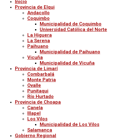
Inicio
Provincia de Elqui
Andacollo
Coquimbo
Municipalidad de Coquimbo
Universidad Católica del Norte
La Higuera
La Serena
Paihuano
Municipalidad de Paihuano
Vicuña
Municipalidad de Vicuña
Provincia de Limarí
Combarbalá
Monte Patria
Ovalle
Punitaqui
Río Hurtado
Provincia de Choapa
Canela
Illapel
Los Vilos
Municipalidad de Los Vilos
Salamanca
Gobierno Regional