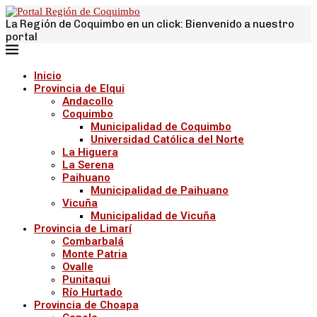
La Región de Coquimbo en un click: Bienvenido a nuestro
portal
Inicio
Provincia de Elqui
Andacollo
Coquimbo
Municipalidad de Coquimbo
Universidad Católica del Norte
La Higuera
La Serena
Paihuano
Municipalidad de Paihuano
Vicuña
Municipalidad de Vicuña
Provincia de Limarí
Combarbalá
Monte Patria
Ovalle
Punitaqui
Río Hurtado
Provincia de Choapa