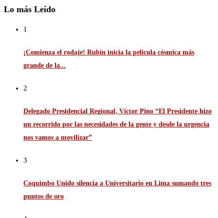
Lo más Leído
1
¡Comienza el rodaje! Rubin inicia la película cósmica más
grande de la...
2
Delegado Presidencial Regional, Víctor Pino “El Presidente hizo
un recorrido por las necesidades de la gente y desde la urgencia
nos vamos a movilizar”
3
Coquimbo Unido silencia a Universitario en Lima sumando tres
puntos de oro