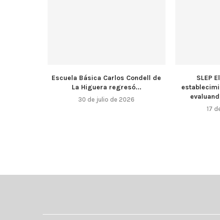
Escuela Básica Carlos Condell de
SLEP E
La Higuera regresó...
establecim
evaluando
30 de julio de 2026
17 d