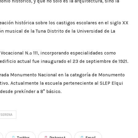
nio histórico, y que no solo es la arquitectura, sino la
eación histórica sobre los castigos escolares en el siglo XX
ón musical de la Tuna Distrito de la Universidad de La
o Vocacional N.º 111, incorporando especialidades como
edificio actual fue inaugurado el 23 de septiembre de 1921.
larada Monumento Nacional en la categoría de Monumento
tivo. Actualmente la escuela perteneciente al SLEP Elqui
 desde prekínder a 8° básico.
 SERENA
Twitter
Pinterest
Email