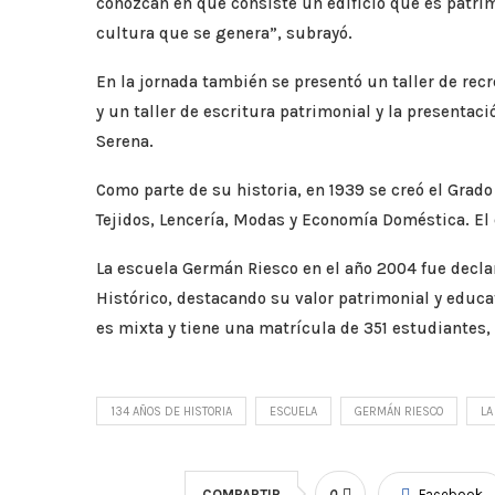
conozcan en qué consiste un edificio que es patrimo
cultura que se genera”, subrayó.
En la jornada también se presentó un taller de recr
y un taller de escritura patrimonial y la presentaci
Serena.
Como parte de su historia, en 1939 se creó el Grad
Tejidos, Lencería, Modas y Economía Doméstica. El 
La escuela Germán Riesco en el año 2004 fue dec
Histórico, destacando su valor patrimonial y educa
es mixta y tiene una matrícula de 351 estudiantes,
134 AÑOS DE HISTORIA
ESCUELA
GERMÁN RIESCO
LA
COMPARTIR
0
Facebook