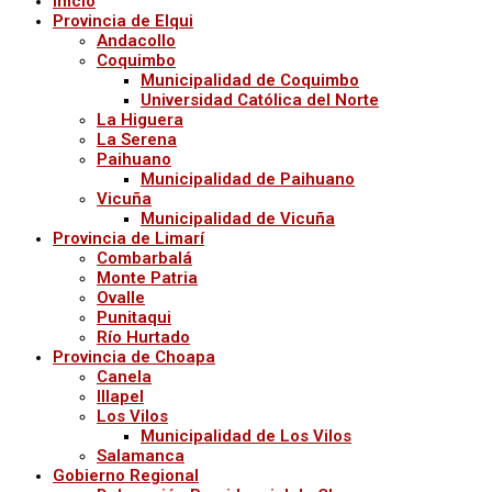
Inicio
Provincia de Elqui
Andacollo
Coquimbo
Municipalidad de Coquimbo
Universidad Católica del Norte
La Higuera
La Serena
Paihuano
Municipalidad de Paihuano
Vicuña
Municipalidad de Vicuña
Provincia de Limarí
Combarbalá
Monte Patria
Ovalle
Punitaqui
Río Hurtado
Provincia de Choapa
Canela
Illapel
Los Vilos
Municipalidad de Los Vilos
Salamanca
Gobierno Regional