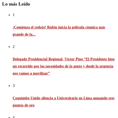
Lo más Leído
1
¡Comienza el rodaje! Rubin inicia la película cósmica más
grande de la...
2
Delegado Presidencial Regional, Víctor Pino “El Presidente hizo
un recorrido por las necesidades de la gente y desde la urgencia
nos vamos a movilizar”
3
Coquimbo Unido silencia a Universitario en Lima sumando tres
puntos de oro
4