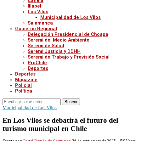
Canela
Illapel
Los Vilos
Municipalidad de Los Vilos
Salamanca
Gobierno Regional
Delegación Presidencial de Choapa
Seremi del Medio Ambiente
Seremi de Salud
Seremi Justicia y DDHH
Seremi de Trabajo y Previsión Social
ProChile
Deportes
Deportes
Magazine
Policial
Política
Buscar
Municipalidad de Los Vilos
En Los Vilos se debatirá el futuro del
turismo municipal en Chile
Escrito por:
Portal Región de Coquimbo
26 de septiembre de 2025
1,5K
Veces