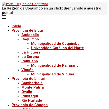
La Región de Coquimbo en un click: Bienvenido a nuestro
portal
Inicio
Provincia de Elqui
Andacollo
Coquimbo
Municipalidad de Coquimbo
Universidad Católica del Norte
La Higuera
La Serena
Paihuano
Municipalidad de Paihuano
Vicuña
Municipalidad de Vicuña
Provincia de Limarí
Combarbalá
Monte Patria
Ovalle
Punitaqui
Río Hurtado
Provincia de Choapa