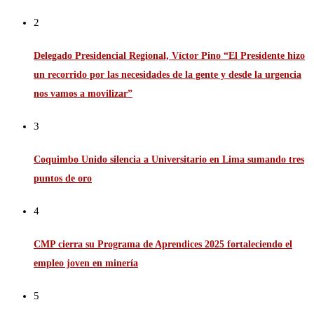
2
Delegado Presidencial Regional, Víctor Pino “El Presidente hizo
un recorrido por las necesidades de la gente y desde la urgencia
nos vamos a movilizar”
3
Coquimbo Unido silencia a Universitario en Lima sumando tres
puntos de oro
4
CMP cierra su Programa de Aprendices 2025 fortaleciendo el
empleo joven en minería
5