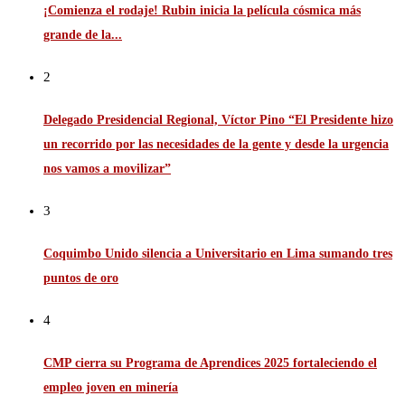
¡Comienza el rodaje! Rubin inicia la película cósmica más
grande de la...
2
Delegado Presidencial Regional, Víctor Pino “El Presidente hizo
un recorrido por las necesidades de la gente y desde la urgencia
nos vamos a movilizar”
3
Coquimbo Unido silencia a Universitario en Lima sumando tres
puntos de oro
4
CMP cierra su Programa de Aprendices 2025 fortaleciendo el
empleo joven en minería