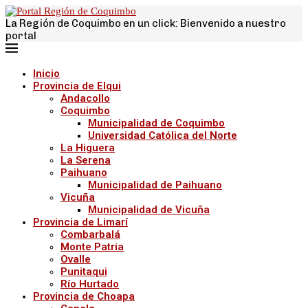
La Región de Coquimbo en un click: Bienvenido a nuestro
portal
Inicio
Provincia de Elqui
Andacollo
Coquimbo
Municipalidad de Coquimbo
Universidad Católica del Norte
La Higuera
La Serena
Paihuano
Municipalidad de Paihuano
Vicuña
Municipalidad de Vicuña
Provincia de Limarí
Combarbalá
Monte Patria
Ovalle
Punitaqui
Río Hurtado
Provincia de Choapa