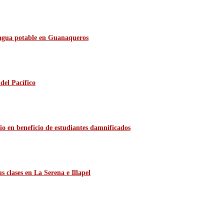
e agua potable en Guanaqueros
del Pacífico
io en beneficio de estudiantes damnificados
 clases en La Serena e Illapel