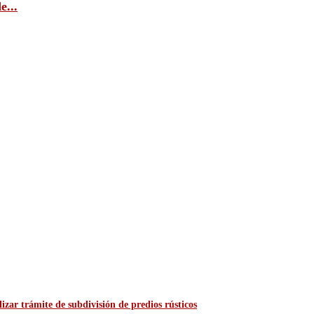
e...
zar trámite de subdivisión de predios rústicos