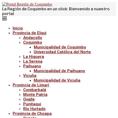
La Región de Coquimbo en un click: Bienvenido a nuestro
portal
Inicio
Provincia de Elqui
Andacollo
Coquimbo
Municipalidad de Coquimbo
Universidad Católica del Norte
La Higuera
La Serena
Paihuano
Municipalidad de Paihuano
Vicuña
Municipalidad de Vicuña
Provincia de Limarí
Combarbalá
Monte Patria
Ovalle
Punitaqui
Río Hurtado
Provincia de Choapa