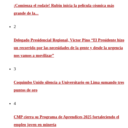
¡Comienza el rodaje! Rubin inicia la película cósmica más
grande de la...
2
Delegado Presidencial Regional, Víctor Pino “El Presidente hizo
un recorrido por las necesidades de la gente y desde la urgencia
nos vamos a movilizar”
3
Coquimbo Unido silencia a Universitario en Lima sumando tres
puntos de oro
4
CMP cierra su Programa de Aprendices 2025 fortaleciendo el
empleo joven en minería