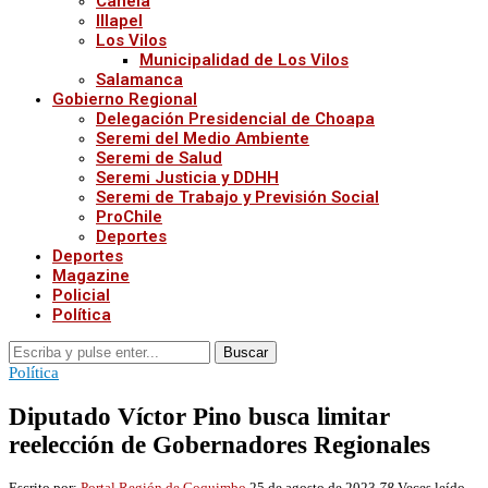
Canela
Illapel
Los Vilos
Municipalidad de Los Vilos
Salamanca
Gobierno Regional
Delegación Presidencial de Choapa
Seremi del Medio Ambiente
Seremi de Salud
Seremi Justicia y DDHH
Seremi de Trabajo y Previsión Social
ProChile
Deportes
Deportes
Magazine
Policial
Política
Buscar
Política
Diputado Víctor Pino busca limitar
reelección de Gobernadores Regionales
Escrito por:
Portal Región de Coquimbo
25 de agosto de 2023
78
Veces leído