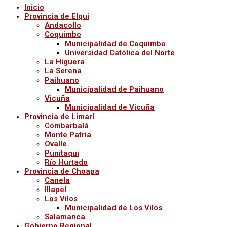
Inicio
Provincia de Elqui
Andacollo
Coquimbo
Municipalidad de Coquimbo
Universidad Católica del Norte
La Higuera
La Serena
Paihuano
Municipalidad de Paihuano
Vicuña
Municipalidad de Vicuña
Provincia de Limarí
Combarbalá
Monte Patria
Ovalle
Punitaqui
Río Hurtado
Provincia de Choapa
Canela
Illapel
Los Vilos
Municipalidad de Los Vilos
Salamanca
Gobierno Regional