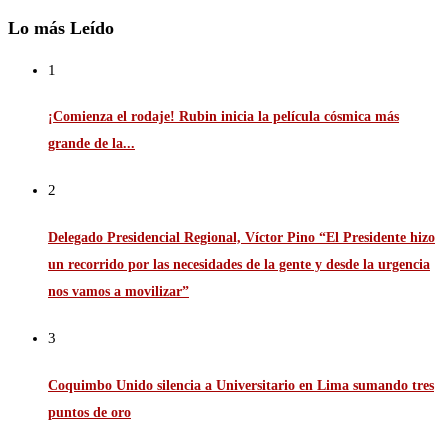
Lo más Leído
1
¡Comienza el rodaje! Rubin inicia la película cósmica más
grande de la...
2
Delegado Presidencial Regional, Víctor Pino “El Presidente hizo
un recorrido por las necesidades de la gente y desde la urgencia
nos vamos a movilizar”
3
Coquimbo Unido silencia a Universitario en Lima sumando tres
puntos de oro