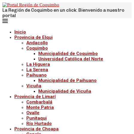
La Región de Coquimbo en un click: Bienvenido a nuestro
portal
Inicio
Provincia de Elqui
Andacollo
Coquimbo
Municipalidad de Coquimbo
Universidad Católica del Norte
La Higuera
La Serena
Paihuano
Municipalidad de Paihuano
Vicuña
Municipalidad de Vicuña
Provincia de Limarí
Combarbalá
Monte Patria
Ovalle
Punitaqui
Río Hurtado
Provincia de Choapa